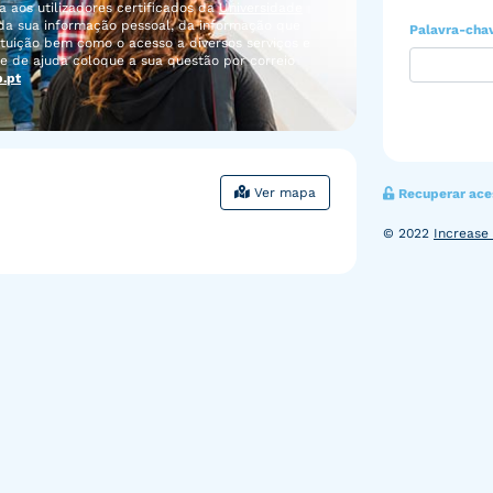
ita aos utilizadores certificados da
Universidade
da sua informação pessoal, da informação que
Palavra-cha
tituição bem como o acesso a diversos serviços e
e de ajuda coloque a sua questão por correio
.pt
Ver mapa
Recuperar ace
© 2022
Increase 