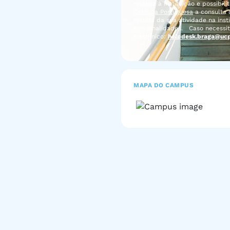
relativa à instituição e possibil
Católica Portuguesa
a consulta 
resulta da sua atividade na ins
funcionalidades. Caso necessit
eletrónico:
helpdesk.braga@ucp
MAPA DO CAMPUS