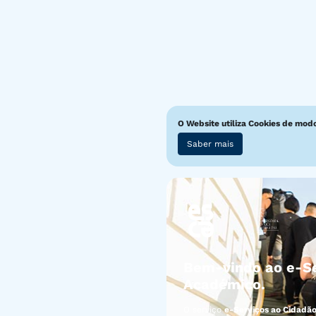
O Website utiliza Cookies de mod
Saber mais
Bem-vindo ao e-Se
Académico.
O serviço
e-Serviços ao Cidadã