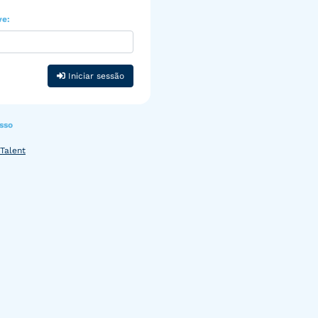
ve:
Iniciar sessão
sso
Talent