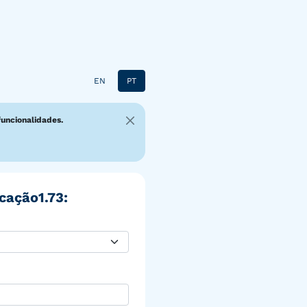
EN
PT
funcionalidades.
cação1.73: